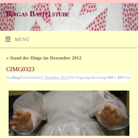
Birgas Bastelstube
MENÜ
«
Stand der Dinge im Dezember 2012
CIMG0323
Von
Birga
|
Veröffentlicht
7. Dezember 2012
|
Die Originalgröße beträgt
800 × 300
Pixel