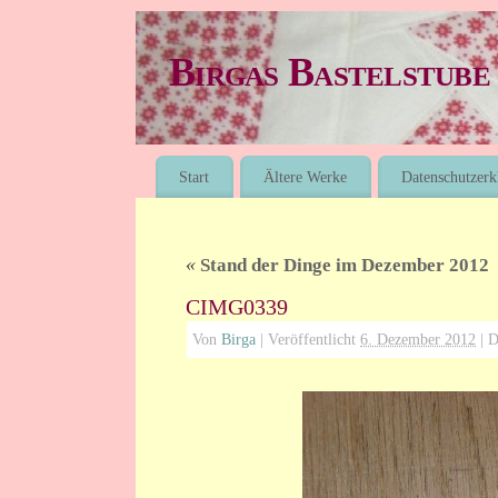
Birgas Bastelstube
Start
Ältere Werke
Datenschutzerk
«
Stand der Dinge im Dezember 2012
CIMG0339
Von
Birga
|
Veröffentlicht
6. Dezember 2012
|
Di