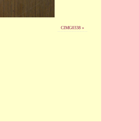
CIMG0338
»