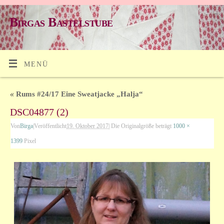
Birgas Bastelstube
MENÜ
«
Rums #24/17 Eine Sweatjacke „Halja“
DSC04877 (2)
Von
Birga
|
Veröffentlicht
19. Oktober 2017
|
Die Originalgröße beträgt
1000 ×
1399
Pixel