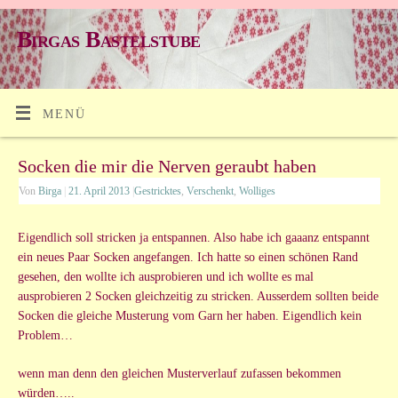
Birgas Bastelstube
MENÜ
Socken die mir die Nerven geraubt haben
Von
Birga
|
21. April 2013
|
Gestricktes
,
Verschenkt
,
Wolliges
Eigendlich soll stricken ja entspannen. Also habe ich gaaanz entspannt
ein neues Paar Socken angefangen. Ich hatte so einen schönen Rand
gesehen, den wollte ich ausprobieren und ich wollte es mal
ausprobieren 2 Socken gleichzeitig zu stricken. Ausserdem sollten beide
Socken die gleiche Musterung vom Garn her haben. Eigendlich kein
Problem…
wenn man denn den gleichen Musterverlauf zufassen bekommen
würden…..