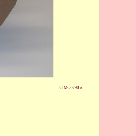
CIMG0790
»