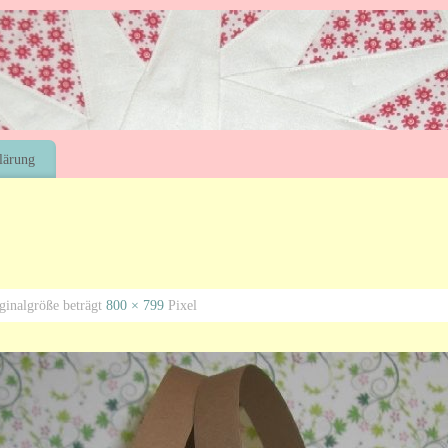
lärung
ginalgröße beträgt
800 × 799
Pixel