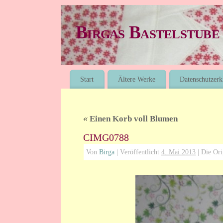
Birgas Bastelstube
Start
Ältere Werke
Datenschutzerk
«
Einen Korb voll Blumen
CIMG0788
Von
Birga
|
Veröffentlicht
4. Mai 2013
|
Die Ori