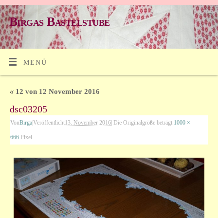
Birgas Bastelstube
MENÜ
«
12 von 12 November 2016
dsc03205
Von
Birga
|
Veröffentlicht
13. November 2016
|
Die Originalgröße beträgt
1000 ×
666
Pixel