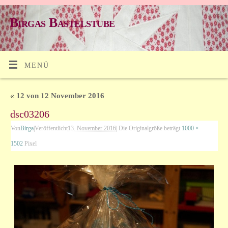
Birgas Bastelstube
MENÜ
«
12 von 12 November 2016
dsc03206
Von
Birga
|
Veröffentlicht
13. November 2016
|
Die Originalgröße beträgt
1000 ×
1502
Pixel