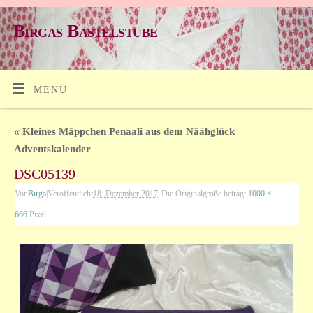
Birgas Bastelstube
MENÜ
«
Kleines Mäppchen Penaali aus dem Näähglück
Adventskalender
DSC05139
Von
Birga
|
Veröffentlicht
18. Dezember 2017
|
Die Originalgröße beträgt
1000 ×
666
Pixel