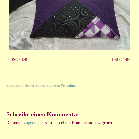
«
DSC05138
DSC05140
»
Speichere in deinen Favoriten diesen
Permalink
.
Schreibe einen Kommentar
Du musst
angemeldet
sein, um einen Kommentar abzugeben.