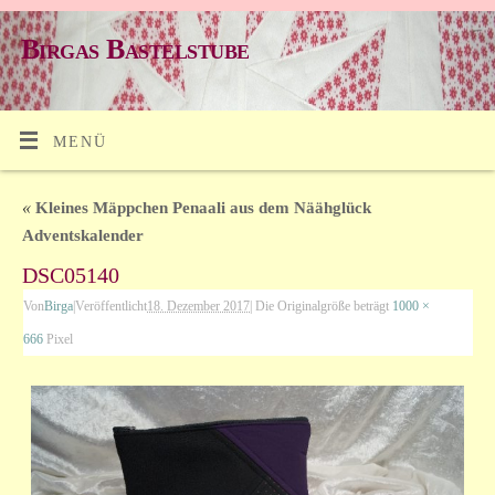
Birgas Bastelstube
MENÜ
«
Kleines Mäppchen Penaali aus dem Näähglück
Adventskalender
DSC05140
Von
Birga
|
Veröffentlicht
18. Dezember 2017
|
Die Originalgröße beträgt
1000 ×
666
Pixel