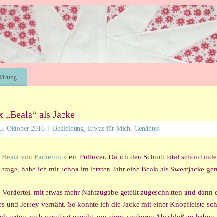
lärung
 „Beala“ als Jacke
5. Oktober 2016
|
Bekleidung
,
Etwas für Mich
,
Genähtes
t
Beala von Farbenmix
ein Pullover. Da ich den Schnitt total schön finde
 trage, habe ich mir schon im letzten Jahr eine Beala als Sweatjacke gen
 Vorderteil mit etwas mehr Nahtzugabe geteilt zugeschnitten und dann 
es und Jersey vernäht. So konnte ich die Jacke mit einer Knopfleiste sch
ch unten auch verstürzt genäht, um einen sauberen Abschluß zu haben.