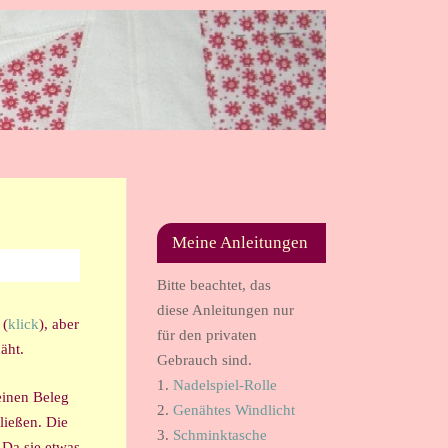
Meine Anleitungen
Bitte beachtet, das
diese Anleitungen nur
 (
klick
), aber
für den privaten
äht.
Gebrauch sind.
1.
Nadelspiel-Rolle
einen Beleg
2.
Genähtes Windlicht
ließen. Die
3.
Schminktasche
 Da sie etwas