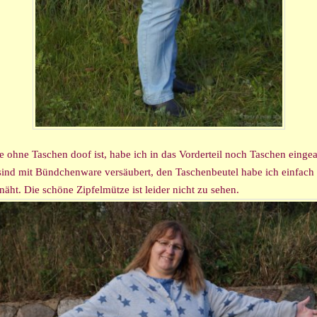
e ohne Taschen doof ist, habe ich in das Vorderteil noch Taschen eingea
sind mit Bündchenware versäubert, den Taschenbeutel habe ich einfach 
näht. Die schöne Zipfelmütze ist leider nicht zu sehen.