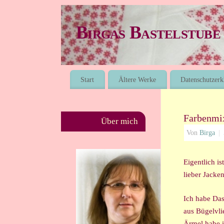
Birgas Bastelstube
Start
Ältere Werke
Datenschutzerk
Farbenmix
Über mich
Von
Birga
|
Eigentlich is
lieber Jacken
Ich habe Das
aus Bügelvli
Ärmel habe i