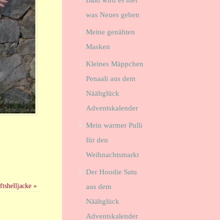
Bald wird es hier
was Neues geben
Meine genähten
Masken
Kleines Mäppchen
Penaali aus dem
Näähglück
Adventskalender
Mein warmer Pulli
für den
Weihnachtsmarkt
Der Hoodie Satu
ftshelljacke
»
aus dem
Näähglück
Adventskalender